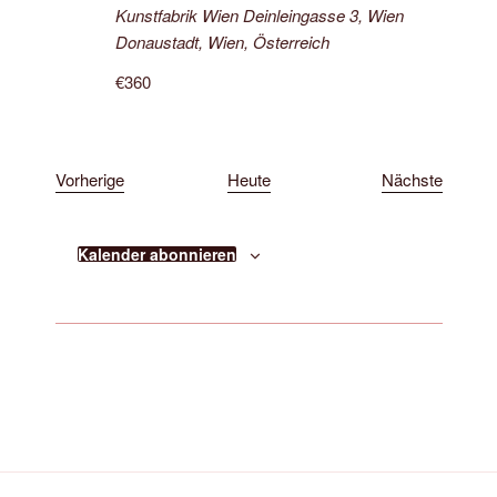
Kunstfabrik Wien
Deinleingasse 3, Wien
Donaustadt, Wien, Österreich
€360
V
V
Vorherige
Heute
Nächste
e
e
r
r
Kalender abonnieren
a
a
n
n
s
s
t
t
a
a
l
l
t
t
u
u
n
n