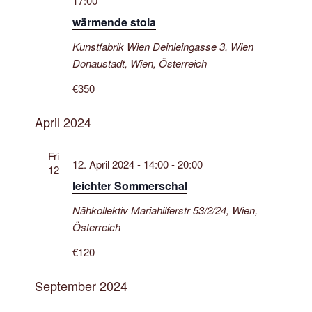
17:00
d
v
A
wärmende stola
i
n
g
Kunstfabrik Wien
Deinleingasse 3, Wien
s
a
Donaustadt, Wien, Österreich
t
i
€350
i
c
o
h
April 2024
n
t
Fri
e
12. April 2024 - 14:00
-
20:00
12
n
leichter Sommerschal
,
Nähkollektiv
Mariahilferstr 53/2/24, Wien,
N
Österreich
a
€120
v
i
September 2024
g