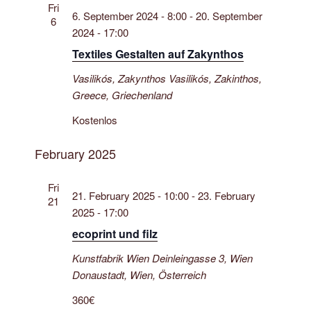
a
Fri
6. September 2024 - 8:00
-
20. September
t
6
2024 - 17:00
i
Textiles Gestalten auf Zakynthos
o
Vasilikós, Zakynthos
Vasilikós, Zakinthos,
n
Greece, Griechenland
Kostenlos
February 2025
Fri
21. February 2025 - 10:00
-
23. February
21
2025 - 17:00
ecoprint und filz
Kunstfabrik Wien
Deinleingasse 3, Wien
Donaustadt, Wien, Österreich
360€