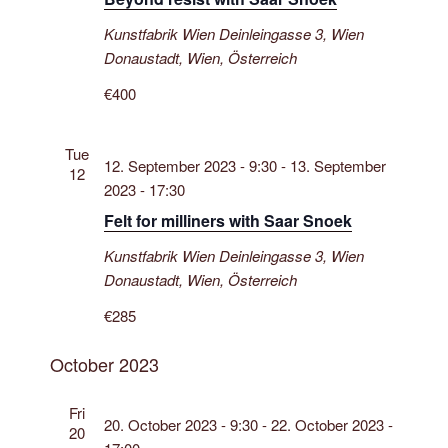
ä
t
a
h
a
Kunstfabrik Wien
Deinleingasse 3, Wien
l
l
Donaustadt, Wien, Österreich
l
t
e
u
t
€400
n
n
u
.
g
n
Tue
A
12. September 2023 - 9:30
-
13. September
g
12
n
2023 - 17:30
e
s
Felt for milliners with Saar Snoek
n
i
S
Kunstfabrik Wien
Deinleingasse 3, Wien
c
Donaustadt, Wien, Österreich
u
h
t
c
€285
e
h
n
October 2023
e
-
u
N
Fri
n
20. October 2023 - 9:30
-
22. October 2023 -
20
a