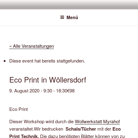
Zum
SAWATOU
Fiber Artist
Inhalt
Menü
springen
« Alle Veranstaltungen
Diese event hat bereits stattgefunden.
Eco Print in Wöllersdorf
9. August 2020 - 9:30
-
18:30
€98
Eco Print
Dieser Workshop wird durch die
Wollwerkstatt Myrahof
veranstaltet.Wir bedrucken
Schals/Tücher
mit der
Eco
Print Technik.
Die dazu benötigten Blätter können von zu