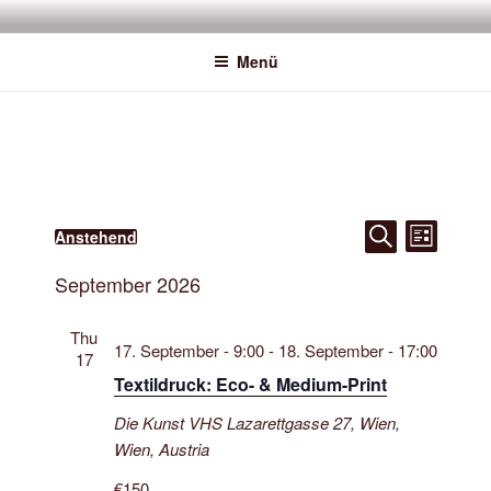
Zum
SAWATOU
Fiber Artist
Inhalt
Menü
springen
V
V
Veranstaltungen
Anstehend
L
D
S
e
i
e
u
s
September 2026
a
r
c
t
r
h
e
t
a
e
a
u
Thu
n
17. September - 9:00
-
18. September - 17:00
n
17
m
s
Textildruck: Eco- & Medium-Print
s
w
t
ä
t
a
Die Kunst VHS
Lazarettgasse 27, Wien,
h
a
Wien, Austria
l
l
l
t
€150