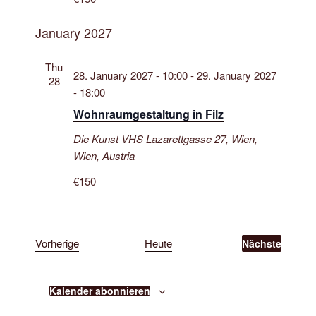
e
u
t
n
n
u
January 2027
.
g
n
A
Thu
g
28. January 2027 - 10:00
-
29. January 2027
n
28
e
- 18:00
s
n
Wohnraumgestaltung in Filz
i
S
c
Die Kunst VHS
Lazarettgasse 27, Wien,
u
h
Wien, Austria
t
c
€150
e
h
n
e
-
u
N
V
Vorherige
Heute
Nächste
n
V
a
e
e
d
r
v
r
a
A
i
Kalender abonnieren
n
a
s
n
g
n
t