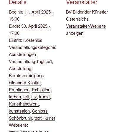
Details
Veranstalter
Beginn:
11. April 2025 -
BV Bildender Künstler
15:00
Österreichs
Ende:
30. April 2025 -
Veranstalter-Website
17:00
anzeigen
Eintritt:
Kostenlos
Veranstaltungskategorie:
Ausstellungen
Veranstaltung-Tags:
art
,
Ausstellung
,
Berufsvereinigung
bildender Küstler
,
Emotionen
,
Exhibition
,
farben
,
felt
,
filz
,
kunst
,
Kunsthandwerk
,
kunstsalon
,
Schloss
Schönbrunn
,
textil kunst
Webseite:
https://www.art-bv.at/