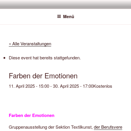
Zum
SAWATOU
Fiber Artist
Inhalt
Menü
springen
« Alle Veranstaltungen
Diese event hat bereits stattgefunden.
Farben der Emotionen
11. April 2025 - 15:00
-
30. April 2025 - 17:00
Kostenlos
Farben der Emotionen
Gruppenausstellung der Sektion Textilkunst,
der Berufsvereinig