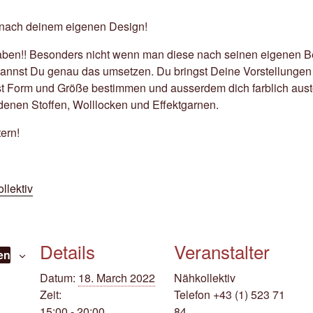
e nach deinem eigenen Design!
en!! Besonders nicht wenn man diese nach seinen eigenen Bed
annst Du genau das umsetzen. Du bringst Deine Vorstellunge
t Form und Größe bestimmen und ausserdem dich farblich aus
edenen Stoffen, Wolllocken und Effektgarnen.
ern!
llektiv
Details
Veranstalter
en
Datum:
18. March 2022
Nähkollektiv
Zeit:
Telefon
+43 (1) 523 71
15:00 - 20:00
84