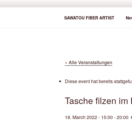
Zum
Inhalt
SAWATOU
springen
Fiber Artist
SAWATOU FIBER ARTIST
Ne
« Alle Veranstaltungen
Diese event hat bereits stattgef
Tasche filzen im 
18. March 2022 - 15:00
-
20:00