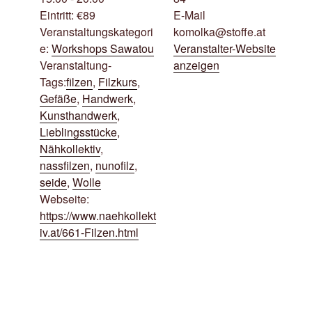
Eintritt:
€89
E-Mail
Veranstaltungskategori
komolka@stoffe.at
e:
Workshops Sawatou
Veranstalter-Website
Veranstaltung-
anzeigen
Tags:
filzen
,
Filzkurs
,
Gefäße
,
Handwerk
,
Kunsthandwerk
,
Lieblingsstücke
,
Nähkollektiv
,
nassfilzen
,
nunofilz
,
seide
,
Wolle
Webseite:
https://www.naehkollekt
iv.at/661-Filzen.html