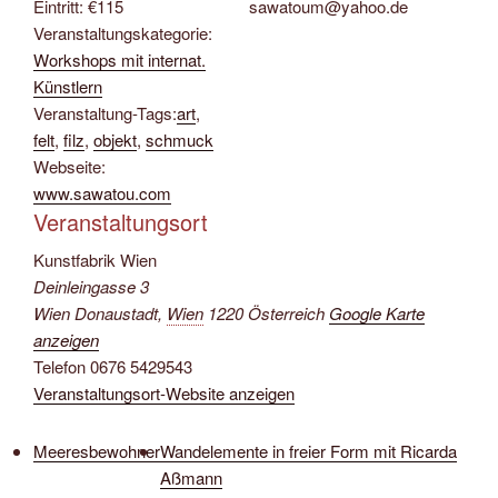
Eintritt:
€115
sawatoum@yahoo.de
Veranstaltungskategorie:
Workshops mit internat.
Künstlern
Veranstaltung-Tags:
art
,
felt
,
filz
,
objekt
,
schmuck
Webseite:
www.sawatou.com
Veranstaltungsort
Kunstfabrik Wien
Deinleingasse 3
Wien Donaustadt
,
Wien
1220
Österreich
Google Karte
anzeigen
Telefon
0676 5429543
Veranstaltungsort-Website anzeigen
Meeresbewohner
Wandelemente in freier Form mit Ricarda
Aßmann