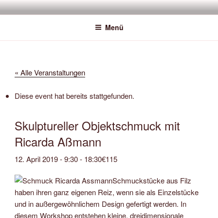
Zum
SAWATOU
Fiber Artist
Inhalt
Menü
springen
« Alle Veranstaltungen
Diese event hat bereits stattgefunden.
Skulptureller Objektschmuck mit
Ricarda Aßmann
12. April 2019 - 9:30
-
18:30
€115
Schmuckstücke aus Filz
haben ihren ganz eigenen Reiz, wenn sie als Einzelstücke
und in außergewöhnlichem Design gefertigt werden. In
diesem Workshop entstehen kleine, dreidimensionale