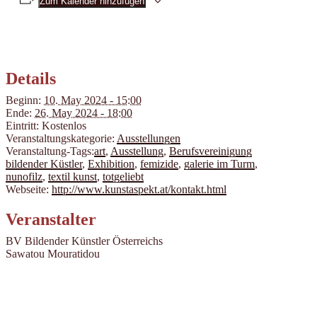
Zum Kalender hinzufügen
Details
Beginn:
10. May 2024 - 15:00
Ende:
26. May 2024 - 18:00
Eintritt:
Kostenlos
Veranstaltungskategorie:
Ausstellungen
Veranstaltung-Tags:
art
,
Ausstellung
,
Berufsvereinigung
bildender Küstler
,
Exhibition
,
femizide
,
galerie im Turm
,
nunofilz
,
textil kunst
,
totgeliebt
Webseite:
http://www.kunstaspekt.at/kontakt.html
Veranstalter
BV Bildender Künstler Österreichs
Sawatou Mouratidou