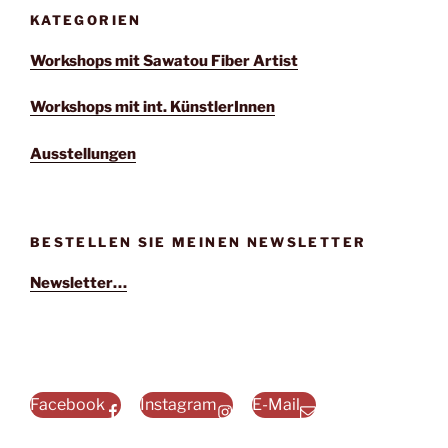
i
KATEGORIEN
g
Workshops mit Sawatou Fiber Artist
a
t
Workshops mit int. KünstlerInnen
i
Ausstellungen
o
n
BESTELLEN SIE MEINEN NEWSLETTER
Newsletter…
Facebook
Instagram
E-Mail