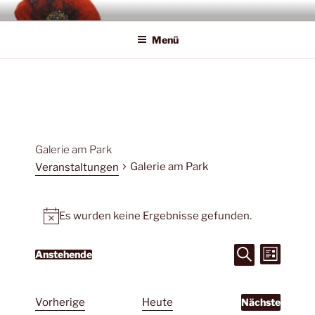
Zum
SAWATOU
Fiber Artist
Inhalt
Menü
springen
Galerie am Park
Galerie am Park
Veranstaltungen
Veranstaltungen
Es wurden keine Ergebnisse gefunden.
N
o
V
V
Anstehende
t
L
S
D
i
e
e
i
u
s
a
r
c
t
r
c
h
e
t
V
Vorherige
Heute
Nächste
a
e
e
a
V