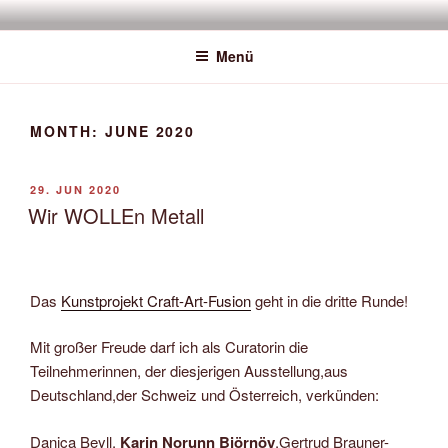
Zum
SAWATOU
Fiber Artist
Inhalt
Menü
springen
MONTH:
JUNE 2020
VERÖFFENTLICHT
29. JUN 2020
AM
Wir WOLLEn Metall
Das
Kunstprojekt Craft-Art-Fusion
geht in die dritte Runde!
Mit großer Freude darf ich als Curatorin die
Teilnehmerinnen, der diesjerigen Ausstellung,aus
Deutschland,der Schweiz und Österreich, verkünden:
Danica Beyll,
Karin Norunn Björnöy
,Gertrud Brauner-