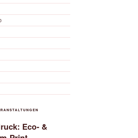
0
ERANSTALTUNGEN
druck: Eco- &
m-Print