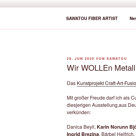
Zum
Inhalt
SAWATOU
springen
Fiber Artist
SAWATOU FIBER ARTIST
Ne
VERÖFFENTLICHT
29. JUN 2020
VON
SAWATOU
AM
Wir WOLLEn Metall
Das
Kunstprojekt Craft-Art-Fusi
Mit großer Freude darf ich als C
diesjerigen Ausstellung,aus De
verkünden:
Danica Beyll,
Karin Norunn Bj
Ingrid Brezina
, Bärbel Helfrich,