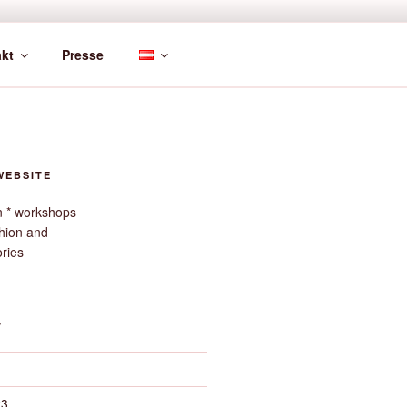
kt
Presse
WEBSITE
gn * workshops
hion and
ories
V
23