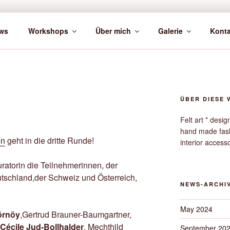
ws
Workshops
Über mich
Galerie
Konta
ÜBER DIESE 
Felt art * desi
hand made fas
on
geht in die dritte Runde!
interior access
uratorin die Teilnehmerinnen, der
utschland,der Schweiz und Österreich,
NEWS-ARCHI
May 2024
örnöy
,Gertrud Brauner-Baumgartner,
Cécile Jud-Bollhalder
, Mechthild
September 20