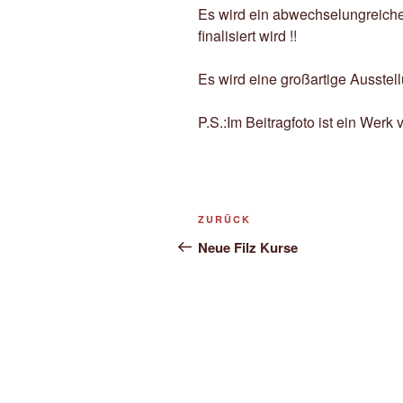
Es wird ein abwechselungreic
finalisiert wird !!
Es wird eine großartige Ausstel
P.S.:Im Beitragfoto ist ein Werk
Post
Vorheriger
ZURÜCK
navigation
Beitrag
Neue Filz Kurse