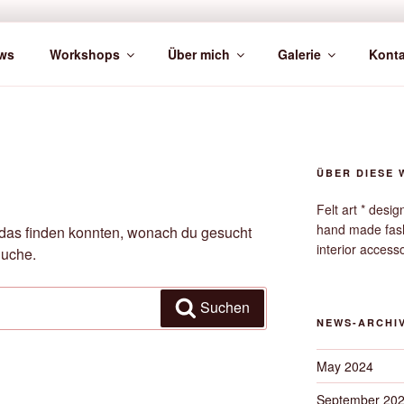
ws
Workshops
Über mich
Galerie
Konta
ÜBER DIESE 
Felt art * desi
hand made fas
ht das finden konnten, wonach du gesucht
interior access
Suche.
Suchen
NEWS-ARCHI
May 2024
September 20