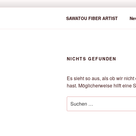
Zum
Inhalt
SAWATOU
springen
Fiber Artist
SAWATOU FIBER ARTIST
Ne
NICHTS GEFUNDEN
Es sieht so aus, als ob wir nic
hast. Möglicherweise hilft eine 
Suche
nach: