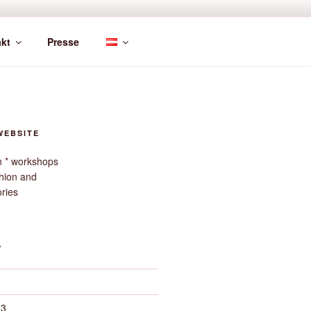
kt
Presse
WEBSITE
gn * workshops
hion and
ories
V
23