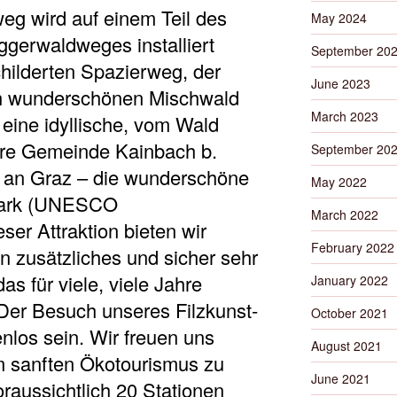
eg wird auf einem Teil des
May 2024
ggerwaldweges installiert
September 20
hilderten Spazierweg, der
June 2023
n wunderschönen Mischwald
March 2023
 eine idyllische, vom Wald
re Gemeinde Kainbach b.
September 20
r an Graz – die wunderschöne
May 2022
rmark (UNESCO
March 2022
eser Attraktion bieten wir
February 2022
in zusätzliches und sicher sehr
as für viele, vie
le Jahre
January 2022
 Der Besuch unseres Filzkunst-
October 2021
los sein. Wir freuen uns
August 2021
m sanften Ökotourismus zu
June 2021
raussichtlich 20 Stationen