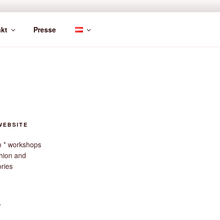
kt
Presse
WEBSITE
gn * workshops
hion and
ories
V