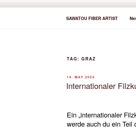
Zum
Inhalt
SAWATOU
springen
Fiber Artist
SAWATOU FIBER ARTIST
Ne
TAG:
GRAZ
VERÖFFENTLICHT
14. MAY 2024
AM
Internationaler Fil
Ein „internationaler Fi
werde auch du ein Teil 