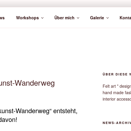
ws
Workshops
Über mich
Galerie
Konta
ÜBER DIESE 
zkunst-Wanderweg
Felt art * desi
hand made fas
interior access
lzkunst-Wanderweg“ entsteht,
davon!
NEWS-ARCHI