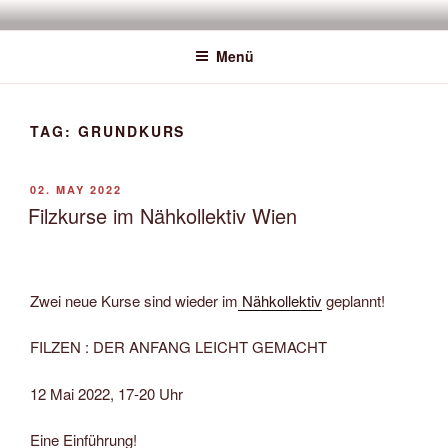
Zum
SAWATOU
Fiber Artist
Inhalt
Menü
springen
TAG:
GRUNDKURS
VERÖFFENTLICHT
02. MAY 2022
AM
Filzkurse im Nähkollektiv Wien
Zwei neue Kurse sind wieder im
Nähkollektiv
geplannt!
FILZEN : DER ANFANG LEICHT GEMACHT
12 Mai 2022, 17-20 Uhr
Eine Einführung!