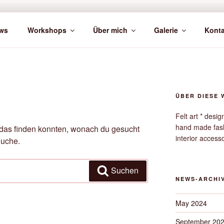
ws
Workshops
Über mich
Galerie
Konta
ÜBER DIESE 
Felt art * desi
hand made fas
ht das finden konnten, wonach du gesucht
interior access
Suche.
Suchen
NEWS-ARCHI
May 2024
September 20