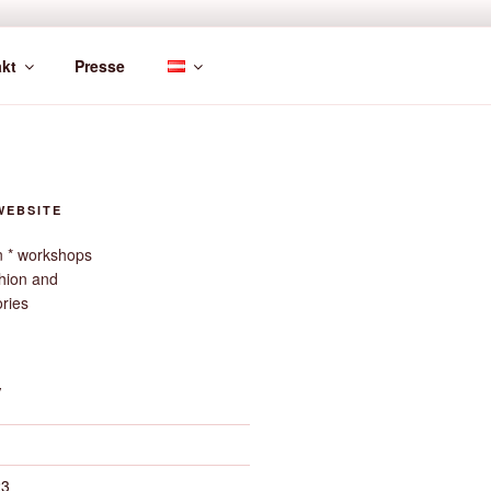
kt
Presse
WEBSITE
gn * workshops
hion and
ories
V
23