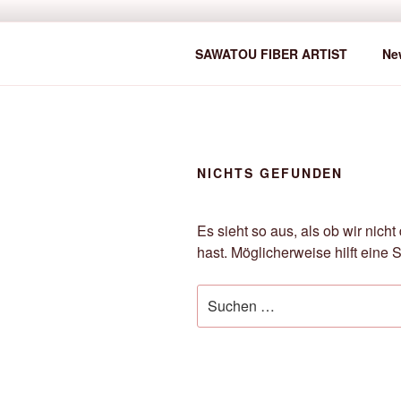
Zum
Inhalt
SAWATOU
springen
Fiber Artist
SAWATOU FIBER ARTIST
Ne
NICHTS GEFUNDEN
Es sieht so aus, als ob wir nic
hast. Möglicherweise hilft eine 
Suche
nach: