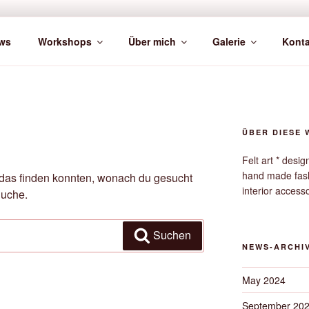
ws
Workshops
Über mich
Galerie
Konta
ÜBER DIESE 
Felt art * desi
hand made fas
ht das finden konnten, wonach du gesucht
interior access
Suche.
Suchen
NEWS-ARCHI
May 2024
September 20