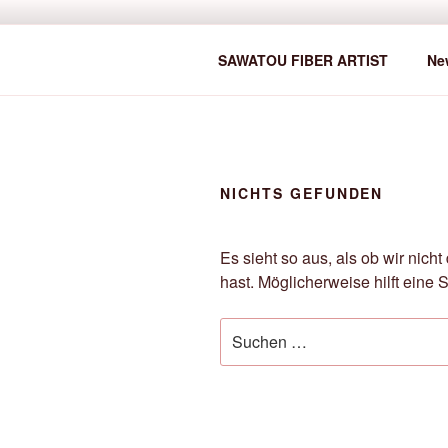
Zum
Inhalt
SAWATOU
springen
Fiber Artist
SAWATOU FIBER ARTIST
Ne
NICHTS GEFUNDEN
Es sieht so aus, als ob wir nic
hast. Möglicherweise hilft eine 
Suche
nach: