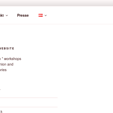
kt
Presse
WEBSITE
gn * workshops
hion and
ories
V
23