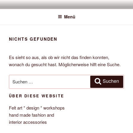
Zum
SAWATOU
Fiber Artist
Inhalt
Menü
springen
NICHTS GEFUNDEN
Es sieht so aus, als ob wir nicht das finden konnten,
wonach du gesucht hast. Möglicherweise hilft eine Suche.
Suche
Suchen
nach:
ÜBER DIESE WEBSITE
Felt art * design * workshops
hand made fashion and
interior accessories