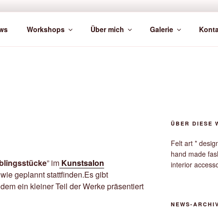
ws
Workshops
Über mich
Galerie
Konta
ÜBER DIESE 
Felt art * desi
hand made fas
blingsstücke
” im
Kunstsalon
interior access
 wie geplannt stattfinden.Es gibt
ndem ein kleiner Teil der Werke präsentiert
NEWS-ARCHI