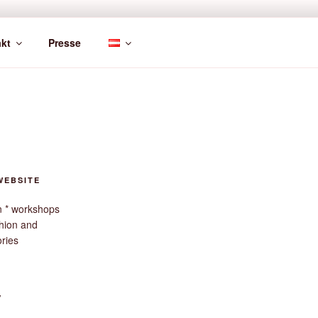
kt
Presse
WEBSITE
gn * workshops
hion and
ories
V