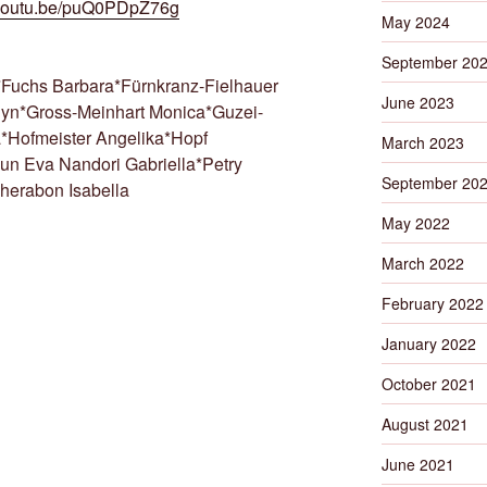
//youtu.be/puQ0PDpZ76g
May 2024
September 20
Fuchs Barbara*Fürnkranz-Fielhauer
June 2023
lyn*Gross-Meinhart Monica*Guzei-
*Hofmeister Angelika*Hopf
March 2023
un Eva Nandori Gabriella*Petry
September 20
herabon Isabella
May 2022
March 2022
February 2022
January 2022
October 2021
August 2021
June 2021