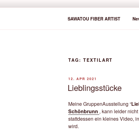
Zum
Inhalt
SAWATOU
springen
Fiber Artist
SAWATOU FIBER ARTIST
Ne
TAG:
TEXTILART
VERÖFFENTLICHT
12. APR 2021
AM
Lieblingsstücke
Meine GruppenAusstellung “
Lie
Schönbrunn
, kann leider nicht
stattdessen ein kleines Video, i
wird.